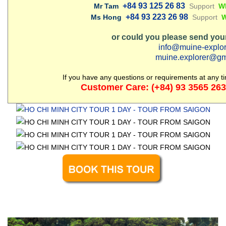
+84 93 125 26 83
Mr Tam
Support
W
+84 93 223 26 98
Ms Hong
Support
W
or could you please send your
info@muine-explo
muine.explorer@gm
If you have any questions or requirements at any t
Customer Care: (+84) 93 3565 2