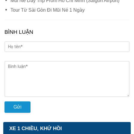
Mui Ne Day Trip From Ho Chi Minh (Saigon Airport)
Tour Từ Sài Gòn Đi Mũi Né 1 Ngày
BÌNH LUẬN
Gửi
XE 1 CHIỀU, KHỨ HỒI