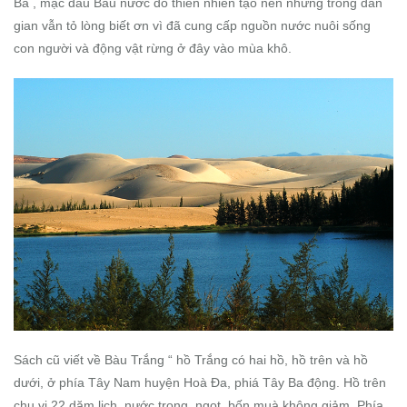
Bà , mặc dầu Bàu nước do thiên nhiên tạo nên nhưng trong dân
gian vẫn tỏ lòng biết ơn vì đã cung cấp nguồn nước nuôi sống
con người và động vật rừng ở đây vào mùa khô.
Sách cũ viết về Bàu Trắng “ hồ Trắng có hai hồ, hồ trên và hồ
dưới, ở phía Tây Nam huyện Hoà Đa, phiá Tây Ba động. Hồ trên
chu vi 22 dặm lịch, nước trong, ngọt, bốn muà không giảm. Phía