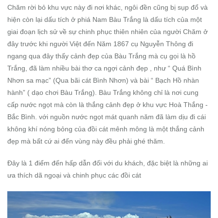
Chăm rời bỏ khu vực này đi nơi khác, ngôi đền cũng bị sụp đổ và
hiện còn lại dấu tích ở phiá Nam Bàu Trắng là dấu tích của một
giai đoạn lịch sử về sự chinh phục thiên nhiên của người Chăm ở
đây trước khi người Việt đến Năm 1867 cụ Nguyễn Thông đi
ngang qua đây thấy cảnh đẹp của Bàu Trắng mà cụ gọi là hồ
Trắng, đã làm nhiều bài thơ ca ngợi cảnh đẹp , như “ Quá Bình
Nhơn sa mạc” (Qua bãi cát Bình Nhơn) và bài “ Bạch Hồ nhàn
hành” ( dạo chơi Bàu Trắng). Bàu Trắng không chỉ là nơi cung
cấp nước ngọt mà còn là thắng cảnh đẹp ở khu vực Hoà Thắng -
Bắc Bình. với nguồn nước ngọt mát quanh năm đã làm dịu đi cái
không khí nóng bỏng của đồi cát mênh mông là một thắng cảnh
đẹp mà bất cứ ai đến vùng này đều phải ghé thăm.
Đây là 1 điểm đến hấp dẫn đối với du khách, đặc biệt là những ai
ưa thích dã ngoại và chinh phục các đồi cát