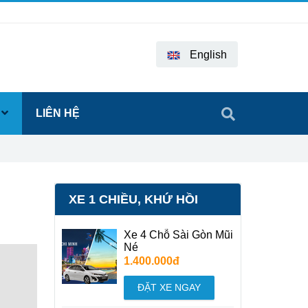
English
LIÊN HỆ
XE 1 CHIỀU, KHỨ HỒI
Xe 4 Chỗ Sài Gòn Mũi
Né
1.400.000đ
ĐẶT XE NGAY