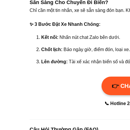
Sẵn Sàng Cho Chuyến Đi Biển?
Chỉ cần một tin nhắn, xe sẽ sẵn sàng đón bạn. K
✨ 3 Bước Đặt Xe Nhanh Chóng:
Kết nối:
Nhấn nút chat Zalo bên dưới.
Chốt lịch:
Báo ngày giờ, điểm đón, loại xe.
Lên đường:
Tài xế xác nhận biển số và đó
👉
CH
📞 Hotline 
Câu Hỏi Thường Gặp (FAQ)