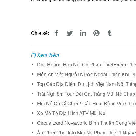
Chia sẻ:
(*) Xem thêm
Dốc Hoàng Hôn Núi Cố Phan Thiết Điểm Check
Món Ăn Việt Người Nước Ngoài Thích Khi Du
Top Các Địa Điểm Du Lịch Việt Nam Nổi Tiế
Trải Nghiệm Tour Đồi Cát Trắng Mũi Né Chụ
Mũi Né Có Gì Chơi? Các Hoạt Động Vui Chơi
Xe Mô Tô Địa Hình ATV Mũi Né
Circus Land Novaworld Bình Thuận Công Viên 
Ăn Chơi Check-In Mũi Né Phan Thiết 1 Ngày