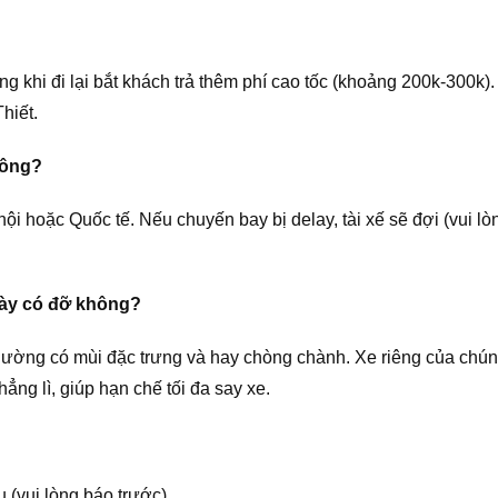
g khi đi lại bắt khách trả thêm phí cao tốc (khoảng 200k-300k).
hiết.
hông?
nội hoặc Quốc tế. Nếu chuyến bay bị delay, tài xế sẽ đợi (vui l
 này có đỡ không?
ờng có mùi đặc trưng và hay chòng chành. Xe riêng của chúng
hẳng lì, giúp hạn chế tối đa say xe.
 (vui lòng báo trước).