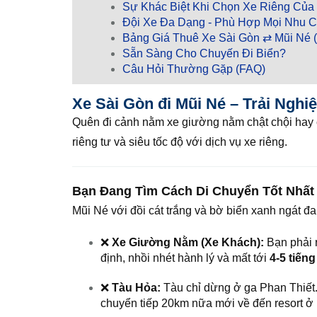
Sự Khác Biệt Khi Chọn Xe Riêng Của
Đội Xe Đa Dạng - Phù Hợp Mọi Nhu 
Bảng Giá Thuê Xe Sài Gòn ⇄ Mũi Né (
Sẵn Sàng Cho Chuyến Đi Biển?
Câu Hỏi Thường Gặp (FAQ)
Xe Sài Gòn đi Mũi Né – Trải Nghi
Quên đi cảnh nằm xe giường nằm chật chội hay c
riêng tư và siêu tốc độ với dịch vụ xe riêng.
Bạn Đang Tìm Cách Di Chuyển Tốt Nhất
Mũi Né với đồi cát trắng và bờ biển xanh ngát đ
❌
Xe Giường Nằm (Xe Khách):
Bạn phải 
định, nhồi nhét hành lý và mất tới
4-5 tiếng
❌
Tàu Hỏa:
Tàu chỉ dừng ở ga Phan Thiết. 
chuyển tiếp 20km nữa mới về đến resort ở