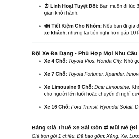
⏰ Linh Hoạt Tuyệt Đối:
Bạn muốn đi lúc 3
gian khởi hành.
👪 Tiết Kiệm Cho Nhóm:
Nếu bạn đi gia đ
xe khách
, nhưng lại tiện nghi hơn gấp 10 l
Đội Xe Đa Dạng - Phù Hợp Mọi Nhu Cầu
Xe 4 Chỗ:
Toyota Vios, Honda City.
Nhỏ gọn
Xe 7 Chỗ:
Toyota Fortuner, Xpander, Innov
Xe Limousine 9 Chỗ:
Dcar Limousine.
Kho
cho người lớn tuổi hoặc chuyến đi nghỉ d
Xe 16 Chỗ:
Ford Transit, Hyundai Solati.
Dà
Bảng Giá Thuê Xe Sài Gòn ⇄ Mũi Né (Đi
Giá trọn gói 1 chiều. Đã bao gồm: Xăng, Xe, Lư