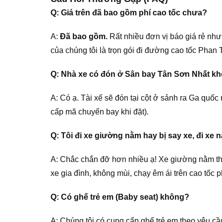
Q: Giá trên đã bao gồm phí cao tốc chưa?
A:
Đã bao gồm.
Rất nhiều đơn vị báo giá rẻ nhưn
của chúng tôi là trọn gói đi đường cao tốc Phan T
Q: Nhà xe có đón ở Sân bay Tân Sơn Nhất k
A: Có ạ. Tài xế sẽ đón tại cột ở sảnh ra Ga quốc 
cấp mã chuyến bay khi đặt).
Q: Tôi đi xe giường nằm hay bị say xe, đi xe
A: Chắc chắn đỡ hơn nhiều ạ! Xe giường nằm thư
xe gia đình, không mùi, chạy êm ái trên cao tốc p
Q: Có ghế trẻ em (Baby seat) không?
A: Chúng tôi có cung cấp ghế trẻ em theo yêu cầu