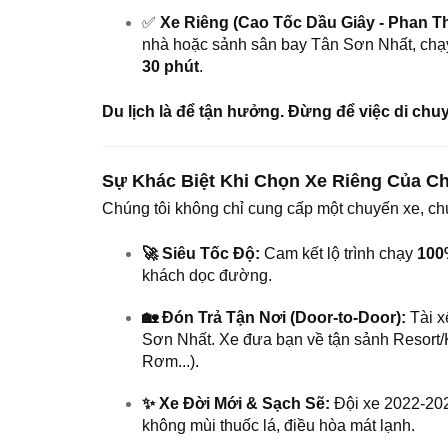
✅
Xe Riêng (Cao Tốc Dầu Giây - Phan Th
nhà hoặc sảnh sân bay Tân Sơn Nhất, chạy
30 phút
.
Du lịch là để tận hưởng. Đừng để việc di chu
Sự Khác Biệt Khi Chọn Xe Riêng Của C
Chúng tôi không chỉ cung cấp một chuyến xe, chú
🚀 Siêu Tốc Độ:
Cam kết lộ trình chạy
100
khách dọc đường.
🏡 Đón Trả Tận Nơi (Door-to-Door):
Tài x
Sơn Nhất. Xe đưa bạn về tận sảnh Resort
Rơm...).
✨ Xe Đời Mới & Sạch Sẽ:
Đội xe 2022-2025
không mùi thuốc lá, điều hòa mát lạnh.