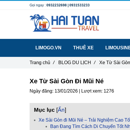
Gọi ngay :
0932232698
|
0931533233
LIMOGO.VN
THUÊ XE
LIMOUSIN
Trang chủ
/
BLOG DU LỊCH
/
Xe Từ Sài Gòn
Xe Từ Sài Gòn Đi Mũi Né
Ngày đăng:
13/01/2026 |
Lượt xem:
1276
Mục lục
[
Ẩn
]
Xe Sài Gòn đi Mũi Né – Trải Nghiệm Cao Tố
Bạn Đang Tìm Cách Di Chuyển Tốt Nh