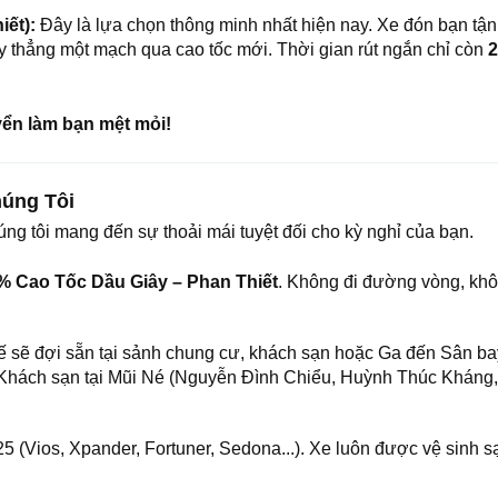
iết):
Đây là lựa chọn thông minh nhất hiện nay. Xe đón bạn tậ
 thẳng một mạch qua cao tốc mới. Thời gian rút ngắn chỉ còn
2
yển làm bạn mệt mỏi!
húng Tôi
ng tôi mang đến sự thoải mái tuyệt đối cho kỳ nghỉ của bạn.
% Cao Tốc Dầu Giây – Phan Thiết
. Không đi đường vòng, khô
ế sẽ đợi sẵn tại sảnh chung cư, khách sạn hoặc Ga đến Sân b
/Khách sạn tại Mũi Né (Nguyễn Đình Chiểu, Huỳnh Thúc Kháng
 (Vios, Xpander, Fortuner, Sedona...). Xe luôn được vệ sinh s