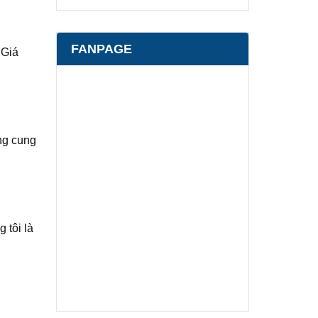
FANPAGE
 Giá
òng cung
 tôi là