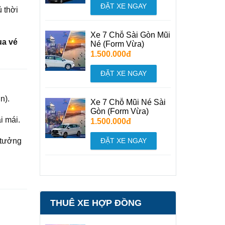
ĐẶT XE NGAY
 thời
Xe 7 Chỗ Sài Gòn Mũi
ua vé
Né (Form Vừa)
1.500.000đ
ĐẶT XE NGAY
n).
Xe 7 Chỗ Mũi Né Sài
Gòn (Form Vừa)
i mái.
1.500.000đ
 tưởng
ĐẶT XE NGAY
THUÊ XE HỢP ĐỒNG